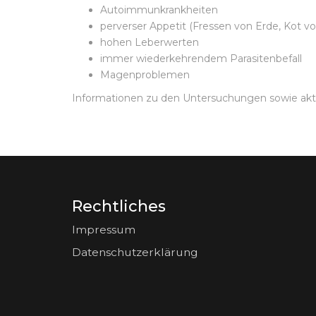
Autoimmunkrankheiten
perverser Appetit (Fressen von Erde, Kot v
hohen Leberwerten
immer wiederkehrendem Parasitenbefall
Magenproblemen
Informationen zu den Untersuchungen sowie aktue
Rechtliches
Impressum
Datenschutzerklärung