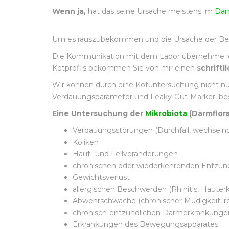
Wenn ja,
hat das seine Ursache meistens im
Da
Um es rauszubekommen und die Ursache der Besc
Die Kommunikation mit dem Labor übernehme ich 
Kotprofils bekommen Sie von mir einen
schrift
Wir können durch eine Kotuntersuchung nicht n
Verdauungsparameter und Leaky-Gut-Marker, b
Eine Untersuchung der
Mikrobiota
(Darmflora)
Verdauungsstörungen (Durchfall, wechseln
Koliken
Haut- und Fellveränderungen
chronischen oder wiederkehrenden Entzünd
Gewichtsverlust
allergischen Beschwerden (Rhinitis, Hauter
Abwehrschwäche (chronischer Müdigkeit, r
chronisch-entzündlichen Darmerkrankunge
Erkrankungen des Bewegungsapparates