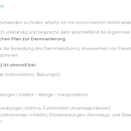
rm
.
hwerden zu finden, arbeite ich mit renommierten Veterinärl
vollständig und bespreche dann abschließend die Ergebnisse 
lichen Plan zur Darmsanierung
.
ur die Besiedlung des Darmmikrobioms, Anwesenheit von Parasi
estimmen.
 ist sinnvoll bei:
de Kotkonsistenz, Blähungen)
ungen / Infekte – Allergie – Hautprobleme
krankungen, Asthma, Futtermittel-Unverträglichkeiten)
ezidivierenden Infekten, Pilzerkrankungen, Atemwegs- und Bl
n