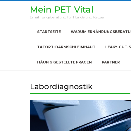
Skip
Mein PET Vital
to
content
Ernährungsberatung für Hunde und Katzen
STARTSEITE
WARUM ERNÄHRUNGSBERATU
TATORT: DARMSCHLEIMHAUT
LEAKY-GUT-
HÄUFIG GESTELLTE FRAGEN
PARTNER
Labordiagnostik