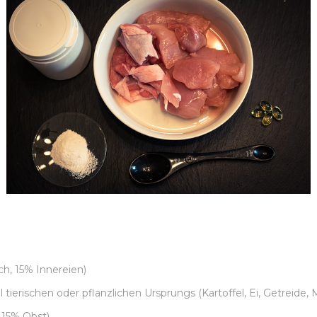
h, 15% Innereien)
tierischen oder pflanzlichen Ursprungs (Kartoffel, Ei, Getreide,
 15% Obst)