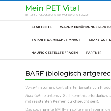
Skip
Mein PET Vital
to
content
Ernährungsberatung für Hunde und Katzen
STARTSEITE
WARUM ERNÄHRUNGSBERATU
TATORT: DARMSCHLEIMHAUT
LEAKY-GUT-
HÄUFIG GESTELLTE FRAGEN
PARTNER
BARF (biologisch artgerec
Vorteil
: naturnah, kontrollierter Einsatz von Produ
Nachteil:
zeitintensiv, Sachkenntnis erforderlich, 
mit resistenten Keimen durchseucht sein).
Das sogenannte BARF-en sollte man lieber in die