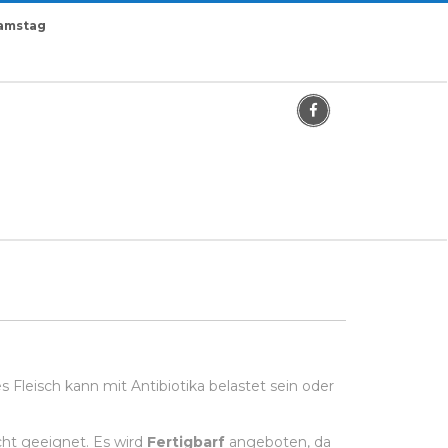
Samstag
Facebook
s Fleisch kann mit Antibiotika belastet sein oder
cht geeignet. Es wird
Fertigbarf
angeboten, da