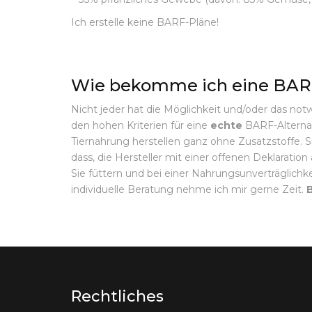
Ich erstelle keine BARF-Pläne!
Wie bekomme ich eine BARF
Nicht jeder hat die Möglichkeit und/oder das notw
den hohen Kriterien für eine
echte
BARF-Alternat
Tiernahrung herstellen ganz ohne Zusatzstoffe. S
dass, die Hersteller mit einer offenen Deklarati
Sie füttern und bei einer Nahrungsunverträglichk
individuelle Beratung nehme ich mir gerne Zeit.
B
Rechtliches