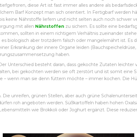
 tiefgefroren, diese Art ist fast immer alles andere als bedarfsde
hem Barf Konzept man sich orientiert. In Fertigbarf werden hä
eine Nährstoffe liefern und nicht selten auch noch schwer ver
orgung mit allen
Nährstoffen
zu sichern. Es sollte eine bedar
mmen, sollten in einem richtigem Verhältnis zueinander stehen
 es biologisch aber trotzdem falsch oder mangelernährt ist. Es
 einer Erkrankung der innere Organe leiden (Bauchspeicheldrüse,
Nahrungszusammensetzung haben.
 Unterschied besteht daran, dass gekochte Zutaten leichter ve
alten, bei gekochten werden sie oft zerstört und ist somit eine
iese – wenn man sie denn füttern möchte – immer kochen. Die H
in. Die unreifen, grünen Stellen, aber auch grüne Schalenunter
rfen roh angeboten werden. Süßkartoffeln haben hohen Oxalsä
Lebensmitteln wie Brokkoli oder Joghurt ergänzt. Diese reduzi