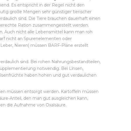
ckend. Es entspricht in der Regel nicht den
ufig große Mengen sehr günstiger tierischer
daulich sind. Die Tiere brauchen dauerhaft einen
fsgerechte Ration zusammengestellt werden.
. Auch nicht alle Lebensmittel kann man roh
 darf nicht an Spurenelementen oder
 Leber, Nieren) müssen BARF-Pläne erstellt
rdaulich sind. Bei rohen Nahrungsbestandteilen,
 Supplementierung notwendig. Bei Linsen,
ülsenfrüchte haben hohen und gut verdaulichen
seiten müssen entsorgt werden. Kartoffeln müssen
ure-Anteil, den man gut ausgleichen kann,
eren die Aufnahme von Oxalsäure.