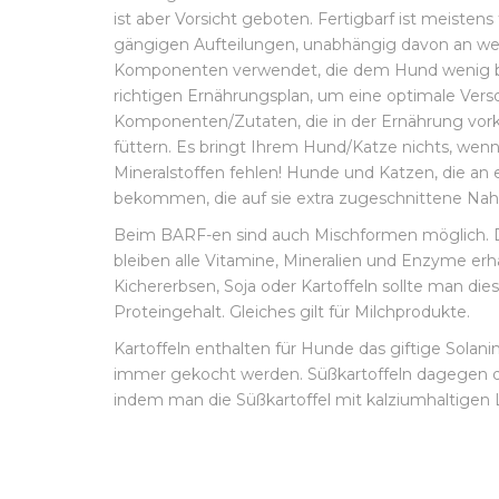
ist aber Vorsicht geboten. Fertigbarf ist meistens
gängigen Aufteilungen, unabhängig davon an welc
Komponenten verwendet, die dem Hund wenig bis k
richtigen Ernährungsplan, um eine optimale Vers
Komponenten/Zutaten, die in der Ernährung vorko
füttern. Es bringt Ihrem Hund/Katze nichts, wenn
Mineralstoffen fehlen! Hunde und Katzen, die an
bekommen, die auf sie extra zugeschnittene 
Beim BARF-en sind auch Mischformen möglich. Der
bleiben alle Vitamine, Mineralien und Enzyme erh
Kichererbsen, Soja oder Kartoffeln sollte man d
Proteingehalt. Gleiches gilt für Milchprodukte.
Kartoffeln enthalten für Hunde das giftige Solan
immer gekocht werden. Süßkartoffeln dagegen dü
indem man die Süßkartoffel mit kalziumhaltigen 