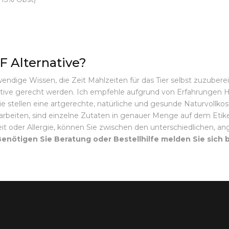
 Alternative?
endige Wissen, die Zeit Mahlzeiten für das Tier selbst zuzubereit
ive gerecht werden. Ich empfehle aufgrund von Erfahrungen Her
ie stellen eine artgerechte, natürliche und gesunde Naturvollk
on arbeiten, sind einzelne Zutaten in genauer Menge auf dem Etik
eit oder Allergie, können Sie zwischen den unterschiedlichen, 
enötigen Sie Beratung oder Bestellhilfe melden Sie sich 