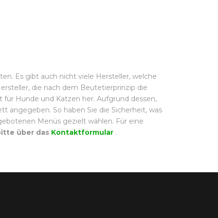
en. Es gibt auch nicht viele Hersteller, welche
steller, die nach dem Beutetierprinzip die
ost für Hunde und Katzen her. Aufgrund dessen,
ett angegeben. So haben Sie die Sicherheit, was
angebotenen Menüs gezielt wählen. Für eine
bitte über das
Kontaktformular
.