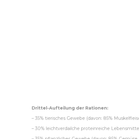
Drittel-Aufteilung der Rationen:
– 35% tierisches Gewebe (davon: 85% Muskelfleisc
– 30% leichtverdailche proteinreiche Lebensmittel 
– 35% pflanzliches Gewebe (davon: 85% Gemüse,